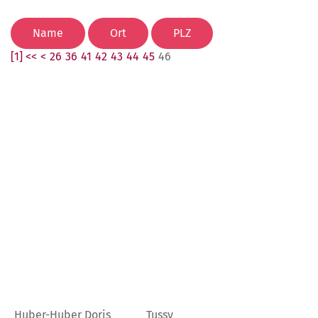
[1] <<
<
26
36
41
42
43
44
45
46
Huber-Huber Doris
Tussy