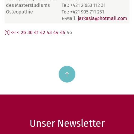
des Masterstudiums
Tel: +421 2 653 112 31
Osteopathie
Tel: +421 905 711 231
E-Mail:
jarkasla@hotmail.com
[1] <<
<
26
36
41
42
43
44
45
46
Unser Newsletter