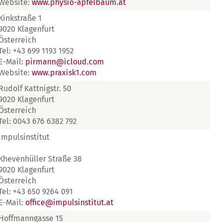
Website:
www.physio-apfelbaum.at
Kinkstraße 1
9020 Klagenfurt
Österreich
Tel: +43 699 1193 1952
E-Mail:
pirmann@icloud.com
Website:
www.praxisk1.com
Rudolf Kattnigstr. 50
9020 Klagenfurt
Österreich
Tel: 0043 676 6382 792
Impulsinstitut
Khevenhüller Straße 38
9020 Klagenfurt
Österreich
Tel: +43 650 9264 091
E-Mail:
office@impulsinstitut.at
Hoffmanngasse 15