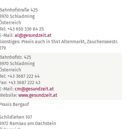
Bahnhofstraße 425
8970 Schladming
Österreich
Tel: +43 650 336 64 25
E-Mail:
al@gesundzeit.at
Sonstiges: Praxis auch in 5541 Altenmarkt, Zauchenseestr.
279
Bahnhofstr. 425
8970 Schladming
Österreich
Tel: +43 3687 222 44
Fax: +43 3687 222 43
E-Mail:
cm@gesundzeit.at
Website:
www.gesundzeit.at
Praxis Bergauf
Schildlehen 107
8972 Ramsau am Dachstein