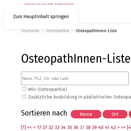
Zum Hauptinhalt springen
Startseite
Osteopathie
OsteopathInnen-Liste
OsteopathInnen-Liste
MSc (Osteopathie)
Zusätzliche Ausbildung in pädiatrischer Osteop
Sortieren nach
[1] <<
<
17
27
32
33
34
35
36
37
38
39
40
41
42
>
>> [