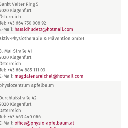
Sankt Veiter Ring 5
9020 Klagenfurt
Österreich
Tel: +43 664 750 008 92
E-Mail:
haraldhudetz@hotmail.com
aktiv-Physiotherapie & Prävention GmbH
8.-Mai-Straße 41
9020 Klagenfurt
Österreich
Tel: +43 664 885 111 03
E-Mail:
magdalenareichel@hotmail.com
physiozentrum apfelbaum
Durchlaßstraße 42
9020 Klagenfurt
Österreich
Tel: +43 463 440 066
E-Mail:
office@physio-apfelbaum.at