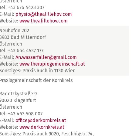
Österreich
Tel: +43 676 4423 307
E-Mail:
physio@thealillehov.com
Website:
www.thealillehov.com
Neuhofen 202
8983 Bad Mitterndorf
Österreich
Tel: +43 664 4537 177
E-Mail:
An.wasserfaller@gmail.com
Website:
www.therapiegemeinschaft.at
Sonstiges: Praxis auch in 1130 Wien
Praxisgemeinschaft der Kornkreis
Radetzkystraße 9
90020 Klagenfurt
Österreich
Tel: +43 463 508 007
E-Mail:
office@derkornkreis.at
Website:
www.derkornkreis.at
Sonstiges: Praxis auch 9020, Feschnigstr. 74,