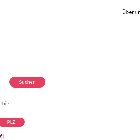
Über u
athie
46]