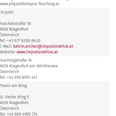
www.physiotherapie-feschnig.at
im.puls
Koschatstraße 18
9020 Klagenfurt
Österreich
Tel: +43 677 6200 8420
E-Mail:
katrin.archer@impulsinstitut.at
Website:
www.impulsinstitut.at
Feschnigstraße 74
9020 Klagenfurt am Wörthersee
Österreich
Tel: +43 650 8972 411
Praxis am Ring
St. Veiter Ring 5
9020 Klagenfurt
Österreich
Tel: +43 660 4992 774