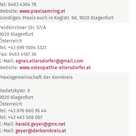
Tel: 0463 4304 78
Website:
www.praxisamring.at
Sonstiges: Praxis auch in Koglstr. 9d, 9020 Klagenfurt
Feldkirchner Str. 57/A
9020 Klagenfurt
Österreich
Tel: +43 699 1004 3321
Fax: 0463 4187 36
E-Mail:
agnes.ellersdorfer@gmail.com
Website:
www.osteopathie-ellersdorfer.at
Praxisgemeinschaft der Kornkreis
Radetzkystr. 9
9020 Klagenfurt
Österreich
Tel: +43 676 660 95 44
Tel: +43 463 508 007
E-Mail:
harald.geyer@gmx.net
E-Mail:
geyer@derkornkreis.at