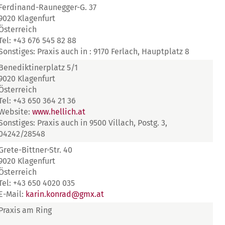
Ferdinand-Raunegger-G. 37
9020 Klagenfurt
Österreich
Tel: +43 676 545 82 88
Sonstiges: Praxis auch in : 9170 Ferlach, Hauptplatz 8
Benediktinerplatz 5/1
9020 Klagenfurt
Österreich
Tel: +43 650 364 21 36
Website:
www.hellich.at
Sonstiges: Praxis auch in 9500 Villach, Postg. 3,
04242/28548
Grete-Bittner-Str. 40
9020 Klagenfurt
Österreich
Tel: +43 650 4020 035
E-Mail:
karin.konrad@gmx.at
Praxis am Ring