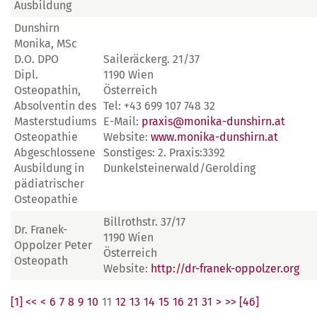
Ausbildung
Dunshirn
Monika, MSc
D.O. DPO
Saileräckerg. 21/37
Dipl.
1190 Wien
Osteopathin,
Österreich
Absolventin des
Tel: +43 699 107 748 32
Masterstudiums
E-Mail:
praxis@monika-dunshirn.at
Osteopathie
Website:
www.monika-dunshirn.at
Abgeschlossene
Sonstiges: 2. Praxis:3392
Ausbildung in
Dunkelsteinerwald/Gerolding
pädiatrischer
Osteopathie
Billrothstr. 37/17
Dr. Franek-
1190 Wien
Oppolzer Peter
Österreich
Osteopath
Website:
http://dr-franek-oppolzer.org
[1] <<
<
6
7
8
9
10
11
12
13
14
15
16
21
31
>
>> [46]