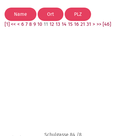
[1] <<
<
6
7
8
9
10
11
12
13
14
15
16
21
31
>
>> [46]
Schulgasse 84 /8