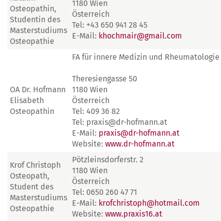
1180 Wien
Osteopathin,
Österreich
Studentin des
Tel: +43 650 941 28 45
Masterstudiums
E-Mail:
khochmair@gmail.com
Osteopathie
FA für innere Medizin und Rheumatologie
Theresiengasse 50
OA Dr. Hofmann
1180 Wien
Elisabeth
Österreich
Osteopathin
Tel: 409 36 82
Tel: praxis@dr-hofmann.at
E-Mail:
praxis@dr-hofmann.at
Website:
www.dr-hofmann.at
Pötzleinsdorferstr. 2
Krof Christoph
1180 Wien
Osteopath,
Österreich
Student des
Tel: 0650 260 47 71
Masterstudiums
E-Mail:
krofchristoph@hotmail.com
Osteopathie
Website:
www.praxis16.at