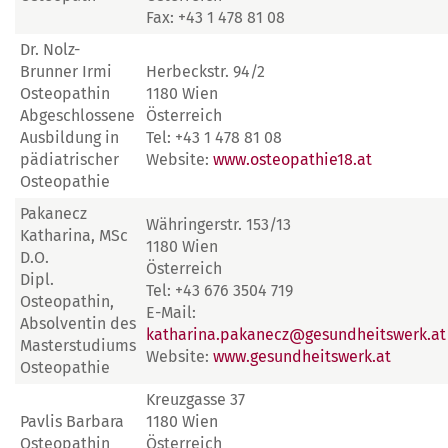
Fax: +43 1 478 81 08
Dr. Nolz-
Brunner Irmi
Herbeckstr. 94/2
Osteopathin
1180 Wien
Abgeschlossene
Österreich
Ausbildung in
Tel: +43 1 478 81 08
pädiatrischer
Website:
www.osteopathie18.at
Osteopathie
Pakanecz
Währingerstr. 153/13
Katharina, MSc
1180 Wien
D.O.
Österreich
Dipl.
Tel: +43 676 3504 719
Osteopathin,
E-Mail:
Absolventin des
katharina.pakanecz@gesundheitswerk.at
Masterstudiums
Website:
www.gesundheitswerk.at
Osteopathie
Kreuzgasse 37
Pavlis Barbara
1180 Wien
Osteopathin
Österreich