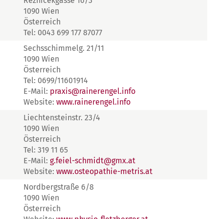
Reznicekgasse 16/3
1090 Wien
Österreich
Tel: 0043 699 177 87077
Sechsschimmelg. 21/11
1090 Wien
Österreich
Tel: 0699/11601914
E-Mail:
praxis@rainerengel.info
Website:
www.rainerengel.info
Liechtensteinstr. 23/4
1090 Wien
Österreich
Tel: 319 11 65
E-Mail:
g.feiel-schmidt@gmx.at
Website:
www.osteopathie-metris.at
Nordbergstraße 6/8
1090 Wien
Österreich