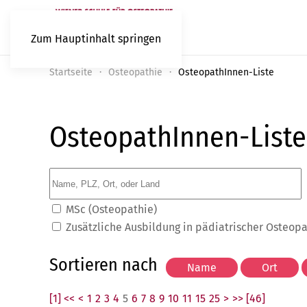
Zum Hauptinhalt springen
Startseite
Osteopathie
OsteopathInnen-Liste
OsteopathInnen-Liste
MSc (Osteopathie)
Zusätzliche Ausbildung in pädiatrischer Osteop
Sortieren nach
[1] <<
<
1
2
3
4
5
6
7
8
9
10
11
15
25
>
>> [46]