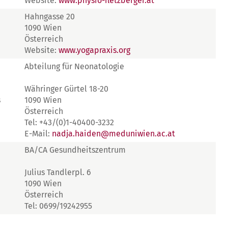
Website:
www.physio-fletzberger.at
Hahngasse 20
1090 Wien
Österreich
Website:
www.yogapraxis.org
Abteilung für Neonatologie
Währinger Gürtel 18-20
s
1090 Wien
Österreich
Tel: +43/(0)1-40400-3232
E-Mail:
nadja.haiden@meduniwien.ac.at
BA/CA Gesundheitszentrum
Julius Tandlerpl. 6
1090 Wien
Österreich
Tel: 0699/19242955