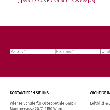
[1] <<
<
1
2
3
4
5
6
7
8
9
10
11
15
25
>
>> [46]
KONTAKTIEREN SIE
UNS
WICHTIGE
I
Wiener Schule für Osteopathie GmbH
Leitbild & 
Moeringgasse 20/7, 1150 Wien