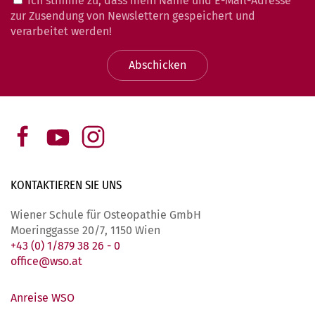
Ich stimme zu, dass mein Name und E-Mail-Adresse
zur Zusendung von Newslettern gespeichert und
verarbeitet werden!
Abschicken
KONTAKTIEREN SIE
UNS
Wiener Schule für Osteopathie GmbH
Moeringgasse 20/7, 1150 Wien
+43 (0) 1/879 38 26 - 0
office@wso.at
Anreise WSO