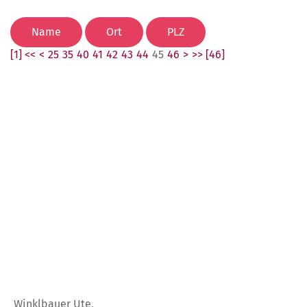
[1] <<
<
25
35
40
41
42
43
44
45
46
>
>> [46]
Winklbauer Ute,