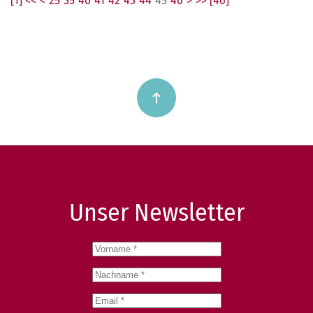
[1] <<
<
25
35
40
41
42
43
44
45
46
>
>> [46]
Unser Newsletter