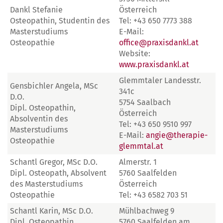
Dankl Stefanie
Österreich
Osteopathin, Studentin des
Tel: +43 650 7773 388
Masterstudiums
E-Mail:
Osteopathie
office@praxisdankl.at
Website:
www.praxisdankl.at
Glemmtaler Landesstr.
Gensbichler Angela, MSc
341c
D.O.
5754 Saalbach
Dipl. Osteopathin,
Österreich
Absolventin des
Tel: +43 650 9510 997
Masterstudiums
E-Mail:
angie@therapie-
Osteopathie
glemmtal.at
Schantl Gregor, MSc D.O.
Almerstr. 1
Dipl. Osteopath, Absolvent
5760 Saalfelden
des Masterstudiums
Österreich
Osteopathie
Tel: +43 6582 703 51
Schantl Karin, MSc D.O.
Mühlbachweg 9
Dipl. Osteopathin,
5760 Saalfelden am