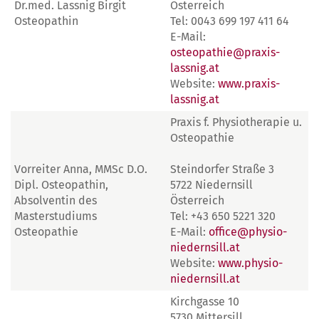
Dr.med. Lassnig Birgit
Österreich
Osteopathin
Tel: 0043 699 197 411 64
E-Mail:
osteopathie@praxis-
lassnig.at
Website:
www.praxis-
lassnig.at
Praxis f. Physiotherapie u.
Osteopathie
Vorreiter Anna, MMSc D.O.
Steindorfer Straße 3
Dipl. Osteopathin,
5722 Niedernsill
Absolventin des
Österreich
Masterstudiums
Tel: +43 650 5221 320
Osteopathie
E-Mail:
office@physio-
niedernsill.at
Website:
www.physio-
niedernsill.at
Kirchgasse 10
5730 Mittersill