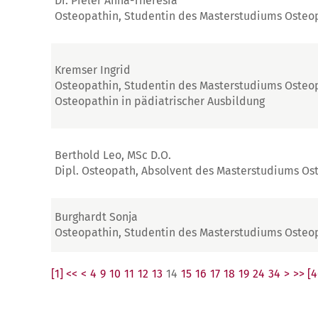
Dr. Pieler Anna-Theresia
Osteopathin, Studentin des Masterstudiums Osteo
Kremser Ingrid
Osteopathin, Studentin des Masterstudiums Osteo
Osteopathin in pädiatrischer Ausbildung
Berthold Leo, MSc D.O.
Dipl. Osteopath, Absolvent des Masterstudiums Os
Burghardt Sonja
Osteopathin, Studentin des Masterstudiums Osteo
[1] <<
<
4
9
10
11
12
13
14
15
16
17
18
19
24
34
>
>> [4