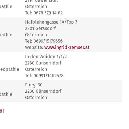
2191 Gaweinstal
pathie
Österreich
Tel: 0676 379 14 62
Halblehengasse 1A/Top 7
2201 Gerasdorf
pathie
Österreich
Tel: 0699/15179656
Website:
www.ingridkremser.at
In den Weiden 1/1/2
2230 Gänserndorf
teopathie
Österreich
Tel: 06991/1462578
Flurg. 30
2230 Gänserndorf
pathie
Österreich
6]