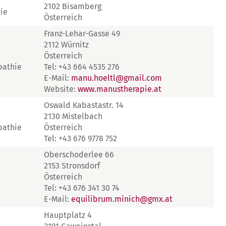
2102 Bisamberg
ie
Österreich
Franz-Lehar-Gasse 49
2112 Würnitz
Österreich
pathie
Tel: +43 664 4535 276
E-Mail:
manu.hoeltl@gmail.com
Website:
www.manustherapie.at
Oswald Kabastastr. 14
2130 Mistelbach
pathie
Österreich
Tel: +43 676 9778 752
Oberschoderlee 66
2153 Stronsdorf
Österreich
Tel: +43 676 341 30 74
E-Mail:
equilibrum.minich@gmx.at
Hauptplatz 4