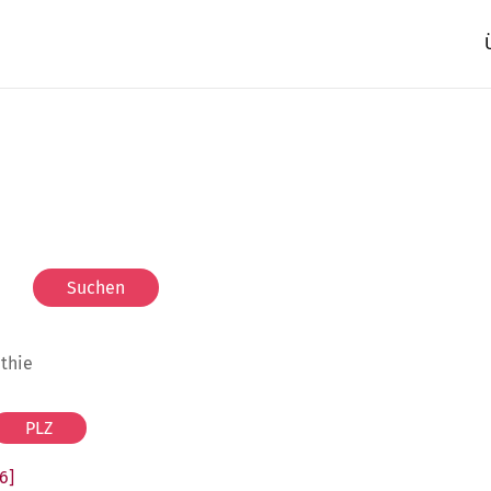
athie
6]