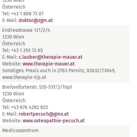
1230 Wien
Österreich
Tel: +43 1 888 73 07
E-Mail:
doktor@zgm.at
Endresstrasse 121/2/4
1230 Wien
Österreich
Tel: +43 1 293 72 65
E-Mail:
c.lauber@therapie-mauer.at
Website:
www.therapie-mauer.at
Sonstiges: Praxis auch in 2763 Pernitz, 02632/73049,
www.therapie-tip.at
Breitenfurterstr. 535-537/3/Top1
1230 Wien
Österreich
Tel: +43 676 4282 822
E-Mail:
robertpecuch@gmx.at
Website:
www.osteopathie-pecuch.at
Medicuszentrum