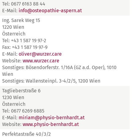
Tel: 0677 6163 88 44
E-Mail:
info@osteopathie-aspern.at
Ing. Sarek Weg 15
1220 Wien
Österreich
Tel: +43 1 587 19 97-2
Fax: +43 1 587 19 97-9
E-Mail:
oliver@wurzer.care
Website:
www.wurzer.care
Sonstiges: Bösendorferstr. 1/16A (GZ a.d. Oper), 1010
Wien
Sonstiges: Wallensteinpl. 3-4/2/5, 1200 Wien
Taglieberstraße 6
1230 Wien
Österreich
Tel: 0677 6269 6885
E-Mail:
miriam@physio-bernhardt.at
Website:
www.physio-bernhardt.at
Perfektastraße 40/3/2