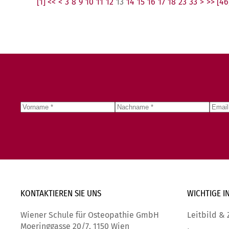
[1] <<
<
3
8
9
10
11
12
13
14
15
16
17
18
23
33
>
>> [46
KONTAKTIEREN SIE
UNS
WICHTIGE
I
Wiener Schule für Osteopathie GmbH
Leitbild & 
Moeringgasse 20/7, 1150 Wien