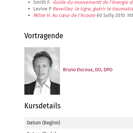
Smith F.
Guide
du mouvementt de l’énergie da
Levine P
Reveillez le tigre, guérir le traumat
Milne H. Au cœur de l’écoute
éd Sully 2010 ht
Vortragende
Bruno Ducoux, DO, DPO
Kursdetails
Datum (Beginn)