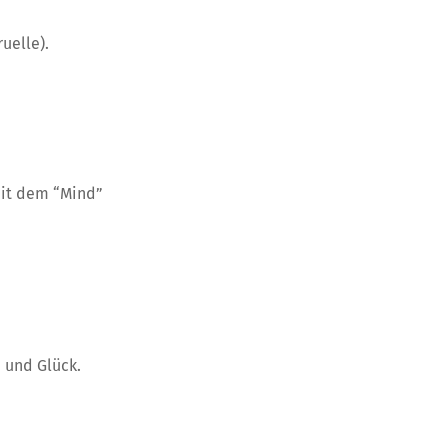
uelle).
mit dem “Mind”
 und Glück.