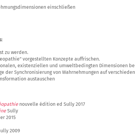
nehmungsdimensionen einschließen
s:
st zu werden.
teopathie" vorgestellten Konzepte auffrischen.
ionalen, existenziellen und umweltbedingten Dimensionen beu
ge der Synchronisierung von Wahrnehmungen auf verschiede
ansformation austauschen
téopathie
nouvelle édition ed Sully 2017
ine
Sully
ier 2015
ully 2009