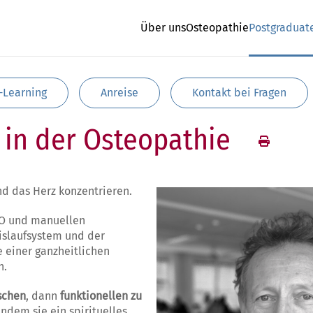
Über uns
Osteopathie
Postgraduat
-Learning
Anreise
Kontakt bei Fragen
 in der Osteopathie
nd das Herz konzentrieren.
DO und manuellen
islaufsystem und der
e einer ganzheitlichen
n.
schen
, dann
funktionellen zu
 indem sie ein spirituelles