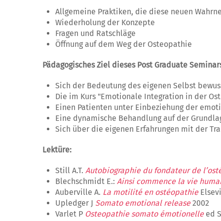
Allgemeine Praktiken, die diese neuen Wahr
Wiederholung der Konzepte
Fragen und Ratschläge
Öffnung auf dem Weg der Osteopathie
Pädagogisches Ziel dieses Post Graduate Seminar
Sich der Bedeutung des eigenen Selbst bewus
Die im Kurs "Emotionale Integration in der Os
Einen Patienten unter Einbeziehung der emot
Eine dynamische Behandlung auf der Grundla
Sich über die eigenen Erfahrungen mit der Tr
Lektüre:
Still A.T.
Autobiographie du fondateur de l’os
Blechschmidt E.:
Ainsi commence la vie huma
Auberville A.
La motilité en ostéopathie
Elsev
Upledger J
Somato emotional release
2002
Varlet P
Osteopathie somato émotionelle
ed S