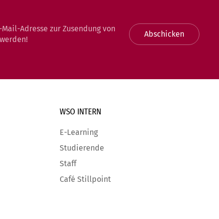
-Mail-Adresse zur Zusendung von
Abschicken
 werden!
WSO INTERN
E-Learning
Studierende
Staff
Café Stillpoint