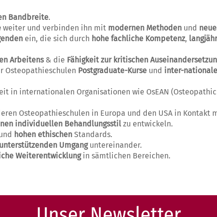
en Bandbreite
.
e
weiter und verbinden ihn mit
modernen Methoden
und
neue
genden
ein, die sich durch
hohe fachliche Kompetenz
,
langjäh
en Arbeitens
& die
Fähigkeit zur kritischen Auseinandersetzu
er Osteopathieschulen
Postgraduate-Kurse
und
inter-national
rbeit in internationalen Organisationen wie OsEAN (Osteopat
eren Osteopathieschulen in Europa und den USA in Kontakt 
nen individuellen Behandlungsstil
zu entwickeln.
und
hohen ethischen
Standards.
unterstützenden Umgang
untereinander.
liche Weiterentwicklung
in sämtlichen Bereichen.
Unser Newsletter