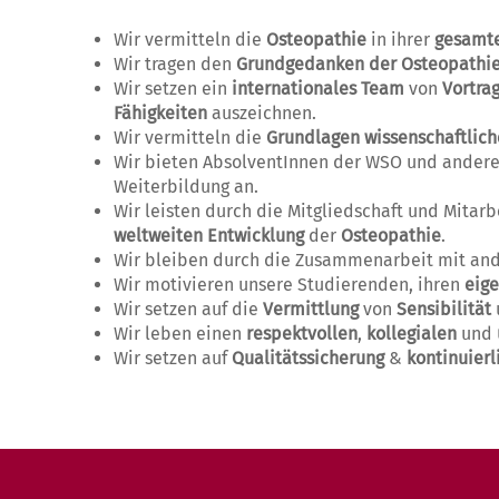
Wir vermitteln die
Osteopathie
in ihrer
gesamt
Wir tragen den
Grundgedanken der Osteopathi
Wir setzen ein
internationales Team
von
Vortra
Fähigkeiten
auszeichnen.
Wir vermitteln die
Grundlagen wissenschaftlich
Wir bieten AbsolventInnen der WSO und ander
Weiterbildung an.
Wir leisten durch die Mitgliedschaft und Mita
weltweiten Entwicklung
der
Osteopathie
.
Wir bleiben durch die Zusammenarbeit mit and
Wir motivieren unsere Studierenden, ihren
eige
Wir setzen auf die
Vermittlung
von
Sensibilität
Wir leben einen
respektvollen
,
kollegialen
und
Wir setzen auf
Qualitätssicherung
&
kontinuier