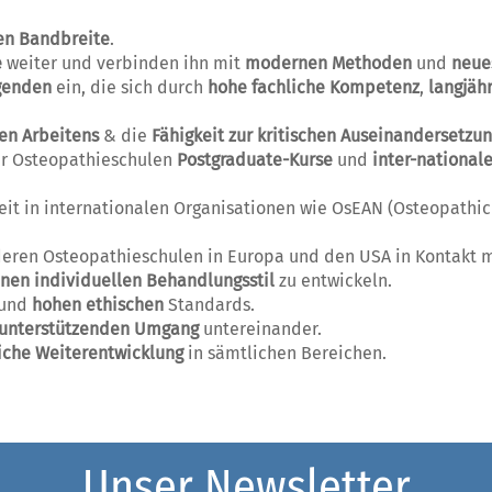
en Bandbreite
.
e
weiter und verbinden ihn mit
modernen Methoden
und
neue
genden
ein, die sich durch
hohe fachliche Kompetenz
,
langjäh
en Arbeitens
& die
Fähigkeit zur kritischen Auseinandersetzu
er Osteopathieschulen
Postgraduate-Kurse
und
inter-national
rbeit in internationalen Organisationen wie OsEAN (Osteopat
eren Osteopathieschulen in Europa und den USA in Kontakt 
nen individuellen Behandlungsstil
zu entwickeln.
und
hohen ethischen
Standards.
unterstützenden Umgang
untereinander.
liche Weiterentwicklung
in sämtlichen Bereichen.
Unser Newsletter