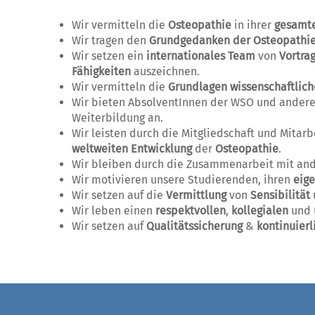
Wir vermitteln die
Osteopathie
in ihrer
gesamt
Wir tragen den
Grundgedanken der Osteopathi
Wir setzen ein
internationales Team
von
Vortra
Fähigkeiten
auszeichnen.
Wir vermitteln die
Grundlagen wissenschaftlich
Wir bieten AbsolventInnen der WSO und ander
Weiterbildung an.
Wir leisten durch die Mitgliedschaft und Mita
weltweiten Entwicklung
der
Osteopathie
.
Wir bleiben durch die Zusammenarbeit mit and
Wir motivieren unsere Studierenden, ihren
eige
Wir setzen auf die
Vermittlung
von
Sensibilität
Wir leben einen
respektvollen
,
kollegialen
und
Wir setzen auf
Qualitätssicherung
&
kontinuier