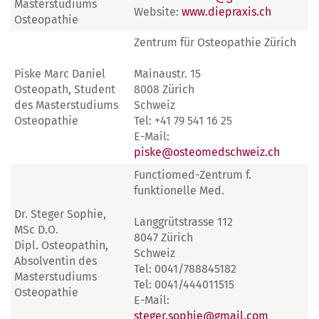
Masterstudiums
Website:
www.diepraxis.ch
Osteopathie
Zentrum für Osteopathie Zürich
Piske Marc Daniel
Mainaustr. 15
Osteopath, Student
8008 Zürich
des Masterstudiums
Schweiz
Osteopathie
Tel: +41 79 541 16 25
E-Mail:
piske@osteomedschweiz.ch
Functiomed-Zentrum f.
funktionelle Med.
Dr. Steger Sophie,
Langgrütstrasse 112
MSc D.O.
8047 Zürich
Dipl. Osteopathin,
Schweiz
Absolventin des
Tel: 0041/788845182
Masterstudiums
Tel: 0041/444011515
Osteopathie
E-Mail:
steger.sophie@gmail.com