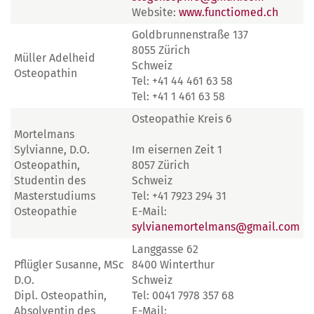
Website:
www.functiomed.ch
Goldbrunnenstraße 137
8055 Zürich
Müller Adelheid
Schweiz
Osteopathin
Tel: +41 44 461 63 58
Tel: +41 1 461 63 58
Osteopathie Kreis 6
Mortelmans
Sylvianne, D.O.
Im eisernen Zeit 1
Osteopathin,
8057 Zürich
Studentin des
Schweiz
Masterstudiums
Tel: +41 7923 294 31
Osteopathie
E-Mail:
sylvianemortelmans@gmail.com
Langgasse 62
Pflügler Susanne, MSc
8400 Winterthur
D.O.
Schweiz
Dipl. Osteopathin,
Tel: 0041 7978 357 68
Absolventin des
E-Mail: