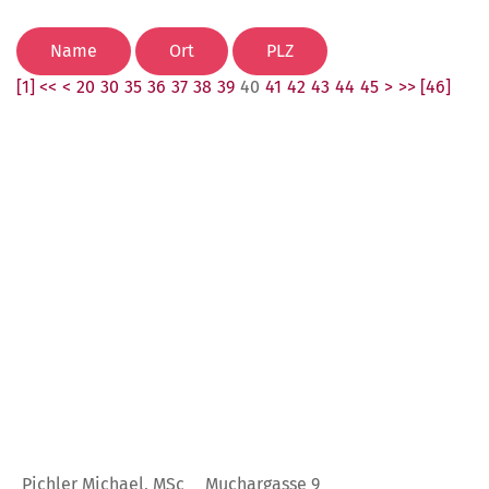
[1] <<
<
20
30
35
36
37
38
39
40
41
42
43
44
45
>
>> [46]
Pichler Michael, MSc
Muchargasse 9