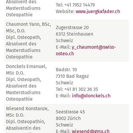
Absolvent des
Tel: +41 7952 14479
Masterstudiums
Website:
www.juergkafader.ch
Osteopathie
Chaumont Yann, BSc,
Zugerstrasse 20
MSc, D.O.
6312 Steinhausen
Dipl. Osteopath,
Schweiz
Absolvent des
E-Mail:
y_chaumont@swiss-
Masterstudiums
osteo.ch
Osteopathie
Donckels Emanuel,
Badstr. 10
MSc D.O.
7310 Bad Ragaz
Dipl. Osteopath,
Schweiz
Absolvent des
Tel: +41 81 302 36 35
Masterstudiums
E-Mail:
info@donckels.ch
Osteopathie
Wiesend Konstanze,
Seestrasse 45
MSc D.O.
8002 Zürich
Dipl. Osteopathin,
Schweiz
Absolventin des
E-Mail:
wiesend@gmx.ch