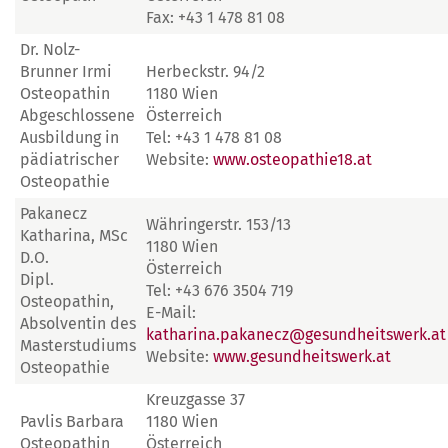
Fax: +43 1 478 81 08
Dr. Nolz-
Brunner Irmi
Herbeckstr. 94/2
Osteopathin
1180 Wien
Abgeschlossene
Österreich
Ausbildung in
Tel: +43 1 478 81 08
pädiatrischer
Website:
www.osteopathie18.at
Osteopathie
Pakanecz
Währingerstr. 153/13
Katharina, MSc
1180 Wien
D.O.
Österreich
Dipl.
Tel: +43 676 3504 719
Osteopathin,
E-Mail:
Absolventin des
katharina.pakanecz@gesundheitswerk.at
Masterstudiums
Website:
www.gesundheitswerk.at
Osteopathie
Kreuzgasse 37
Pavlis Barbara
1180 Wien
Osteopathin
Österreich