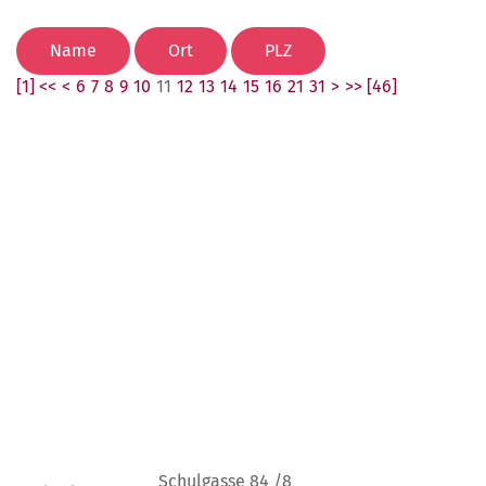
[1] <<
<
6
7
8
9
10
11
12
13
14
15
16
21
31
>
>> [46]
Schulgasse 84 /8