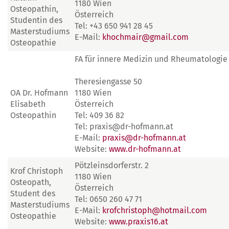
1180 Wien
Osteopathin,
Österreich
Studentin des
Tel: +43 650 941 28 45
Masterstudiums
E-Mail:
khochmair@gmail.com
Osteopathie
FA für innere Medizin und Rheumatologie
Theresiengasse 50
OA Dr. Hofmann
1180 Wien
Elisabeth
Österreich
Osteopathin
Tel: 409 36 82
Tel: praxis@dr-hofmann.at
E-Mail:
praxis@dr-hofmann.at
Website:
www.dr-hofmann.at
Pötzleinsdorferstr. 2
Krof Christoph
1180 Wien
Osteopath,
Österreich
Student des
Tel: 0650 260 47 71
Masterstudiums
E-Mail:
krofchristoph@hotmail.com
Osteopathie
Website:
www.praxis16.at