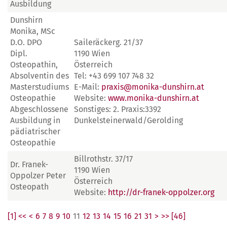
Ausbildung
Dunshirn
Monika, MSc
D.O. DPO
Saileräckerg. 21/37
Dipl.
1190 Wien
Osteopathin,
Österreich
Absolventin des
Tel: +43 699 107 748 32
Masterstudiums
E-Mail:
praxis@monika-dunshirn.at
Osteopathie
Website:
www.monika-dunshirn.at
Abgeschlossene
Sonstiges: 2. Praxis:3392
Ausbildung in
Dunkelsteinerwald/Gerolding
pädiatrischer
Osteopathie
Billrothstr. 37/17
Dr. Franek-
1190 Wien
Oppolzer Peter
Österreich
Osteopath
Website:
http://dr-franek-oppolzer.org
[1] <<
<
6
7
8
9
10
11
12
13
14
15
16
21
31
>
>> [46]