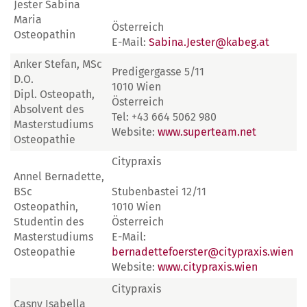
Jester Sabina
Maria
Österreich
Osteopathin
E-Mail:
Sabina.Jester@kabeg.at
Anker Stefan, MSc
Predigergasse 5/11
D.O.
1010 Wien
Dipl. Osteopath,
Österreich
Absolvent des
Tel: +43 664 5062 980
Masterstudiums
Website:
www.superteam.net
Osteopathie
Citypraxis
Annel Bernadette,
BSc
Stubenbastei 12/11
Osteopathin,
1010 Wien
Studentin des
Österreich
Masterstudiums
E-Mail:
Osteopathie
bernadettefoerster@citypraxis.wien
Website:
www.citypraxis.wien
Citypraxis
Casny Isabella