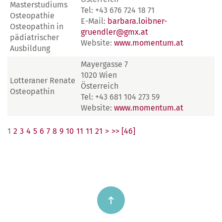
Masterstudiums
Tel: +43 676 724 18 71
Osteopathie
E-Mail:
barbara.loibner-
Osteopathin in
gruendler@gmx.at
pädiatrischer
Website:
www.momentum.at
Ausbildung
Mayergasse 7
1020 Wien
Lotteraner Renate
Österreich
Osteopathin
Tel: +43 681 104 273 59
Website:
www.momentum.at
1
2
3
4
5
6
7
8
9
10
11
11
21
>
>> [46]