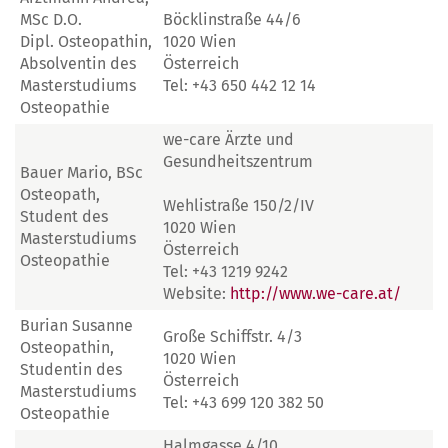
MSc D.O.
Böcklinstraße 44/6
Dipl. Osteopathin,
1020 Wien
Absolventin des
Österreich
Masterstudiums
Tel: +43 650 442 12 14
Osteopathie
we-care Ärzte und
Gesundheitszentrum
Bauer Mario, BSc
Osteopath,
Wehlistraße 150/2/IV
Student des
1020 Wien
Masterstudiums
Österreich
Osteopathie
Tel: +43 1219 9242
Website:
http://www.we-care.at/
Burian Susanne
Große Schiffstr. 4/3
Osteopathin,
1020 Wien
Studentin des
Österreich
Masterstudiums
Tel: +43 699 120 382 50
Osteopathie
Halmgasse 4/10