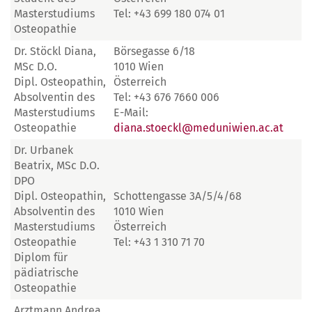
Masterstudiums
Tel: +43 699 180 074 01
Osteopathie
Dr. Stöckl Diana,
Börsegasse 6/18
MSc D.O.
1010 Wien
Dipl. Osteopathin,
Österreich
Absolventin des
Tel: +43 676 7660 006
Masterstudiums
E-Mail:
Osteopathie
diana.stoeckl@meduniwien.ac.at
Dr. Urbanek
Beatrix, MSc D.O.
DPO
Dipl. Osteopathin,
Schottengasse 3A/5/4/68
Absolventin des
1010 Wien
Masterstudiums
Österreich
Osteopathie
Tel: +43 1 310 71 70
Diplom für
pädiatrische
Osteopathie
Arztmann Andrea,