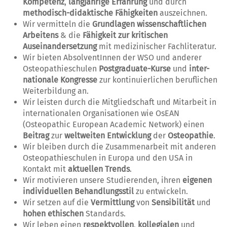
Kompetenz
,
langjährige Erfahrung
und durch
methodisch-didaktische Fähigkeiten
auszeichnen.
Wir vermitteln die
Grundlagen wissenschaftlichen
Arbeitens
& die
Fähigkeit zur kritischen
Auseinandersetzung
mit medizinischer Fachliteratur.
Wir bieten AbsolventInnen der WSO und anderer
Osteopathieschulen
Postgraduate-Kurse
und
inter-
nationale Kongresse
zur kontinuierlichen beruflichen
Weiterbildung an.
Wir leisten durch die Mitgliedschaft und Mitarbeit in
internationalen Organisationen wie OsEAN
(Osteopathic European Academic Network) einen
Beitrag
zur
weltweiten Entwicklung
der
Osteopathie
.
Wir bleiben durch die Zusammenarbeit mit anderen
Osteopathieschulen in Europa und den USA in
Kontakt mit
aktuellen Trends
.
Wir motivieren unsere Studierenden, ihren
eigenen
individuellen Behandlungsstil
zu entwickeln.
Wir setzen auf die
Vermittlung
von
Sensibilität
und
hohen ethischen
Standards.
Wir leben einen
respektvollen
,
kollegialen
und