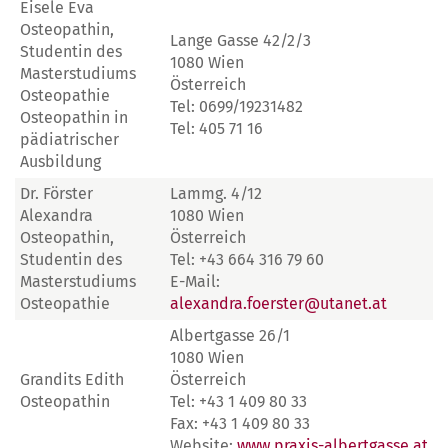
Eisele Eva
Osteopathin,
Lange Gasse 42/2/3
Studentin des
1080 Wien
Masterstudiums
Österreich
Osteopathie
Tel: 0699/19231482
Osteopathin in
Tel: 405 71 16
pädiatrischer
Ausbildung
Dr. Förster
Lammg. 4/12
Alexandra
1080 Wien
Osteopathin,
Österreich
Studentin des
Tel: +43 664 316 79 60
Masterstudiums
E-Mail:
Osteopathie
alexandra.foerster@utanet.at
Albertgasse 26/1
1080 Wien
Grandits Edith
Österreich
Osteopathin
Tel: +43 1 409 80 33
Fax: +43 1 409 80 33
Website:
www.praxis-albertgasse.at