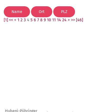
[1] <<
<
1
2
3
4
5
6
7
8
9
10
11
14
24
>
>> [46]
Hubeni-Pühringer