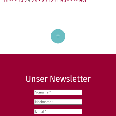
[1] <<
<
1
2
3
4
5
6
7
8
9
10
11
14
24
>
>> [46]
Unser Newsletter