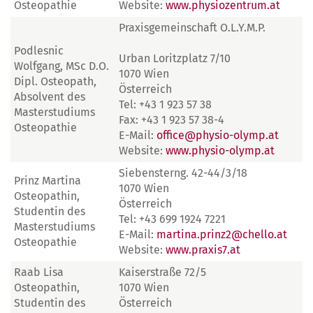
Osteopathie
Website:
www.physiozentrum.at
Praxisgemeinschaft O.L.Y.M.P.
Podlesnic
Urban Loritzplatz 7/10
Wolfgang, MSc D.O.
1070 Wien
Dipl. Osteopath,
Österreich
Absolvent des
Tel: +43 1 923 57 38
Masterstudiums
Fax: +43 1 923 57 38-4
Osteopathie
E-Mail:
office@physio-olymp.at
Website:
www.physio-olymp.at
Siebensterng. 42-44/3/18
Prinz Martina
1070 Wien
Osteopathin,
Österreich
Studentin des
Tel: +43 699 1924 7221
Masterstudiums
E-Mail:
martina.prinz2@chello.at
Osteopathie
Website:
www.praxis7.at
Raab Lisa
Kaiserstraße 72/5
Osteopathin,
1070 Wien
Studentin des
Österreich