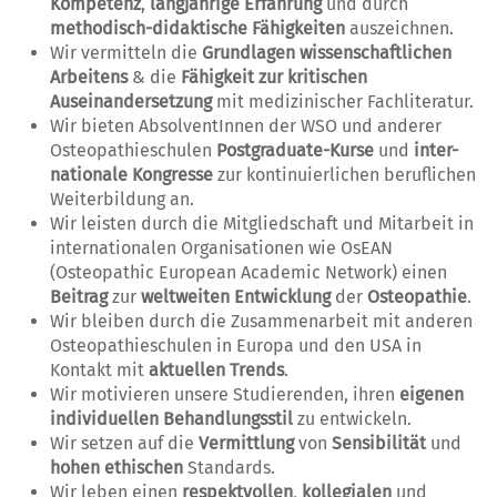
Kompetenz
,
langjährige Erfahrung
und durch
methodisch-didaktische Fähigkeiten
auszeichnen.
Wir vermitteln die
Grundlagen wissenschaftlichen
Arbeitens
& die
Fähigkeit zur kritischen
Auseinandersetzung
mit medizinischer Fachliteratur.
Wir bieten AbsolventInnen der WSO und anderer
Osteopathieschulen
Postgraduate-Kurse
und
inter-
nationale Kongresse
zur kontinuierlichen beruflichen
Weiterbildung an.
Wir leisten durch die Mitgliedschaft und Mitarbeit in
internationalen Organisationen wie OsEAN
(Osteopathic European Academic Network) einen
Beitrag
zur
weltweiten Entwicklung
der
Osteopathie
.
Wir bleiben durch die Zusammenarbeit mit anderen
Osteopathieschulen in Europa und den USA in
Kontakt mit
aktuellen Trends
.
Wir motivieren unsere Studierenden, ihren
eigenen
individuellen Behandlungsstil
zu entwickeln.
Wir setzen auf die
Vermittlung
von
Sensibilität
und
hohen ethischen
Standards.
Wir leben einen
respektvollen
,
kollegialen
und