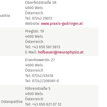
Oberfeldstraße 58
4600 Wels
Österreich
pathie
Tel: 07242 29072
Website:
www.praxis-gadringer.at
Preglstr. 19
4600 Wels
Österreich
Tel: +43 650 561 5813
E-Mail:
hofbauer@neurophysio.at
Eisenhowerstr. 27
4600 Wels
Österreich
Tel: 07242/45418
Tel: 07242/206061-0
Föhrenstraße 5
4600 Wels
Österreich
s Osteopathie
Tel: +43 650 621 07 32