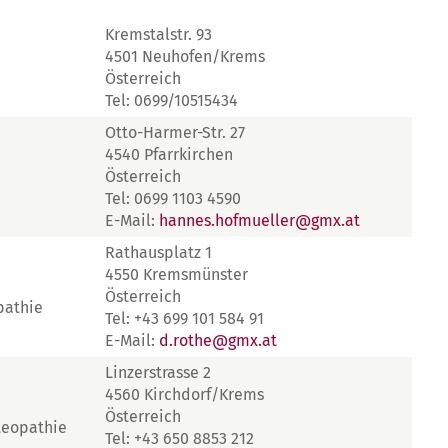
Kremstalstr. 93
4501 Neuhofen/Krems
Österreich
Tel: 0699/10515434
Otto-Harmer-Str. 27
4540 Pfarrkirchen
Österreich
Tel: 0699 1103 4590
E-Mail:
hannes.hofmueller@gmx.at
Rathausplatz 1
4550 Kremsmünster
Österreich
pathie
Tel: +43 699 101 584 91
E-Mail:
d.rothe@gmx.at
Linzerstrasse 2
4560 Kirchdorf/Krems
Österreich
teopathie
Tel: +43 650 8853 212