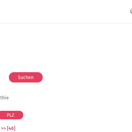
athie
>> [46]