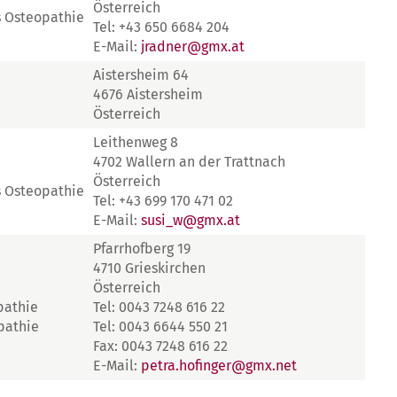
Österreich
s Osteopathie
Tel: +43 650 6684 204
E-Mail:
jradner@gmx.at
Aistersheim 64
4676 Aistersheim
Österreich
Leithenweg 8
4702 Wallern an der Trattnach
Österreich
s Osteopathie
Tel: +43 699 170 471 02
E-Mail:
susi_w@gmx.at
Pfarrhofberg 19
4710 Grieskirchen
Österreich
pathie
Tel: 0043 7248 616 22
pathie
Tel: 0043 6644 550 21
Fax: 0043 7248 616 22
E-Mail:
petra.hofinger@gmx.net