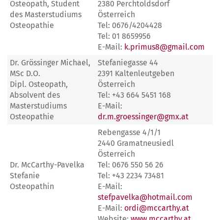
Osteopath, Student
2380 Perchtoldsdorf
des Masterstudiums
Österreich
Osteopathie
Tel: 0676/4204428
Tel: 01 8659956
E-Mail:
k.primus8@gmail.com
Dr. Grössinger Michael,
Stefaniegasse 44
MSc D.O.
2391 Kaltenleutgeben
Dipl. Osteopath,
Österreich
Absolvent des
Tel: +43 664 5451 168
Masterstudiums
E-Mail:
Osteopathie
dr.m.groessinger@gmx.at
Rebengasse 4/1/1
2440 Gramatneusiedl
Österreich
Dr. McCarthy-Pavelka
Tel: 0676 550 56 26
Stefanie
Tel: +43 2234 73481
Osteopathin
E-Mail:
stefpavelka@hotmail.com
E-Mail:
ordi@mccarthy.at
Website:
www.mccarthy.at