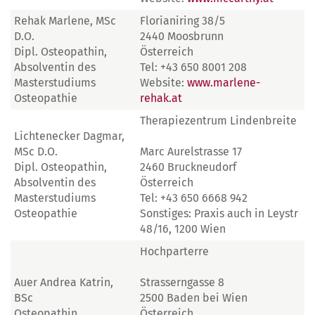
Rehak Marlene, MSc
Florianiring 38/5
D.O.
2440 Moosbrunn
Dipl. Osteopathin,
Österreich
Absolventin des
Tel: +43 650 8001 208
Masterstudiums
Website:
www.marlene-
Osteopathie
rehak.at
Therapiezentrum Lindenbreite
Lichtenecker Dagmar,
MSc D.O.
Marc Aurelstrasse 17
Dipl. Osteopathin,
2460 Bruckneudorf
Absolventin des
Österreich
Masterstudiums
Tel: +43 650 6668 942
Osteopathie
Sonstiges: Praxis auch in Leystr
48/16, 1200 Wien
Hochparterre
Auer Andrea Katrin,
Strasserngasse 8
BSc
2500 Baden bei Wien
Osteopathin,
Österreich