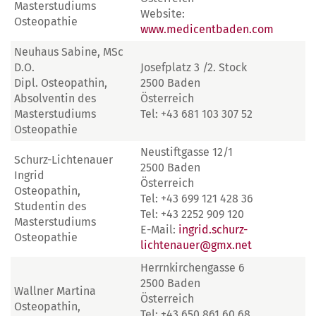
Masterstudiums
Website:
Osteopathie
www.medicentbaden.com
Neuhaus Sabine, MSc
D.O.
Josefplatz 3 /2. Stock
Dipl. Osteopathin,
2500 Baden
Absolventin des
Österreich
Masterstudiums
Tel: +43 681 103 307 52
Osteopathie
Neustiftgasse 12/1
Schurz-Lichtenauer
2500 Baden
Ingrid
Österreich
Osteopathin,
Tel: +43 699 121 428 36
Studentin des
Tel: +43 2252 909 120
Masterstudiums
E-Mail:
ingrid.schurz-
Osteopathie
lichtenauer@gmx.net
Herrnkirchengasse 6
2500 Baden
Wallner Martina
Österreich
Osteopathin,
Tel: +43 650 861 60 68