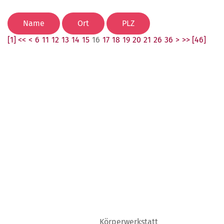
[1] <<
<
6
11
12
13
14
15
16
17
18
19
20
21
26
36
>
>> [46]
Körperwerkstatt