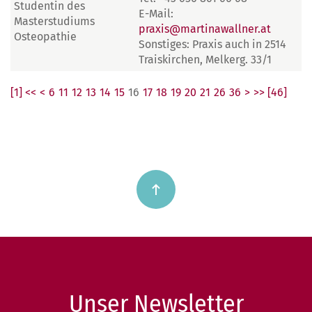
Studentin des
E-Mail:
Masterstudiums
praxis@martinawallner.at
Osteopathie
Sonstiges: Praxis auch in 2514
Traiskirchen, Melkerg. 33/1
[1] <<
<
6
11
12
13
14
15
16
17
18
19
20
21
26
36
>
>> [46]
Unser Newsletter