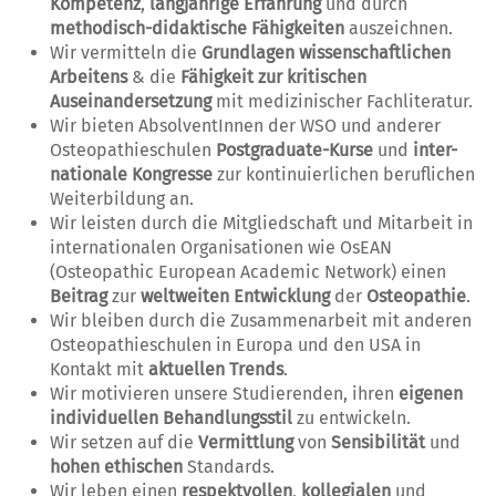
Kompetenz
,
langjährige Erfahrung
und durch
methodisch-didaktische Fähigkeiten
auszeichnen.
Wir vermitteln die
Grundlagen wissenschaftlichen
Arbeitens
& die
Fähigkeit zur kritischen
Auseinandersetzung
mit medizinischer Fachliteratur.
Wir bieten AbsolventInnen der WSO und anderer
Osteopathieschulen
Postgraduate-Kurse
und
inter-
nationale Kongresse
zur kontinuierlichen beruflichen
Weiterbildung an.
Wir leisten durch die Mitgliedschaft und Mitarbeit in
internationalen Organisationen wie OsEAN
(Osteopathic European Academic Network) einen
Beitrag
zur
weltweiten Entwicklung
der
Osteopathie
.
Wir bleiben durch die Zusammenarbeit mit anderen
Osteopathieschulen in Europa und den USA in
Kontakt mit
aktuellen Trends
.
Wir motivieren unsere Studierenden, ihren
eigenen
individuellen Behandlungsstil
zu entwickeln.
Wir setzen auf die
Vermittlung
von
Sensibilität
und
hohen ethischen
Standards.
Wir leben einen
respektvollen
,
kollegialen
und